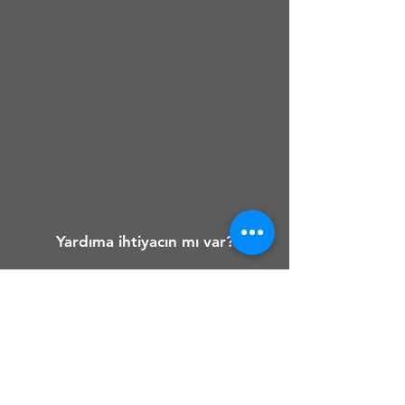
Yardıma ihtiyacın mı var?
Müşteri Hizmetleri
sayfamızdan yardım al.
Sıkça
Sorulan Sorular
sayfamıza göz
at.
Sorununu hala çözemediysen,
iletişim numaramıza ulaş.