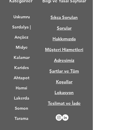
Kategoriler
Bilgi ve Yasal Sayfalar
Uskumru
Sıkça Sorulan
Sardalya |
Sorular
Ançüez
Hakkımızda
Midye
Müşteri Hizmetleri
Kalamar
Adresimiz
Karides
Şartlar ve Tüm
Ahtapot
Koşullar
Hamsi
Lokasyon
Lakerda
Teslimat ve İade
Somon
Tarama