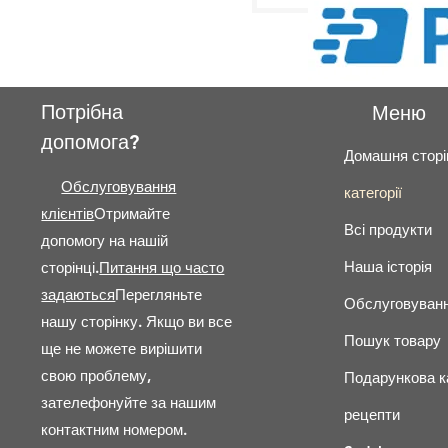
Потрібна
Меню
допомога?
Домашня сторі
Обслуговування
категорії
клієнтів
Отримайте
Всі продукти
допомогу на нашій
Наша історія
сторінці.
Питання що часто
задаються
Перегляньте
Обслуговуванн
нашу сторінку.
Якщо ви все
Пошук товару
ще не можете вирішити
свою проблему,
Подарункова к
зателефонуйте за нашим
рецепти
контактним номером.