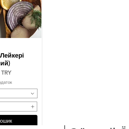
 Лейкері
ний)
 TRY
одаток
кошик