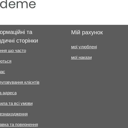
ормаційні та
Мій рахунок
дичні сторінки
мої улюблені
ння що часто
мої накази
ються
нас
уговування клієнтів
 адреса
ила та всі умови
езнаходження
авка та повернення