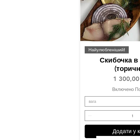
Найулюбленіший!
Скибочка в
(торич
Ціна
1 300,00
Включено П
вага
Додати у 