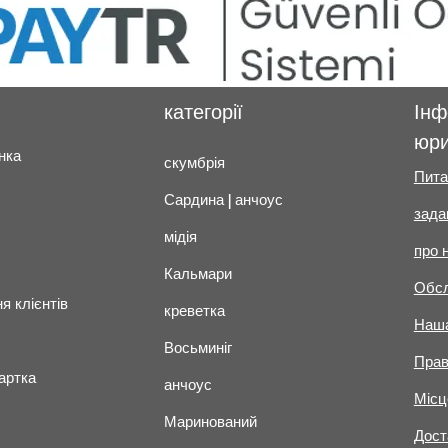
категорії
Інф
юри
нка
скумбрія
Пита
Сардина | анчоус
зада
мідія
про 
Кальмари
Обсл
я клієнтів
креветка
Наша
Восьминіг
Прав
артка
анчоус
Місц
Маринований
Дост