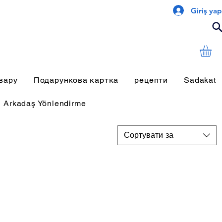
Giriş yap
вару
Подарункова картка
рецепти
Sadakat
Arkadaş Yönlendirme
Сортувати за