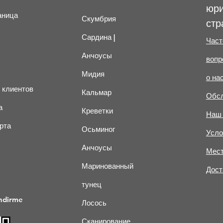
юри
аница
Скумбрия
стр
Сардина |
Част
Анчоусы
вопр
Мидия
о на
 клиентов
Кальмар
Обсл
а
Креветки
Наш 
рта
Осьминог
Усло
Анчоусы
Мест
Маринованный
Дост
тунец
ndirme
Лосось
Сканирование