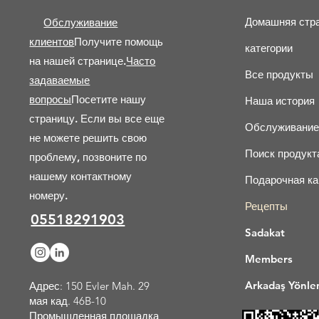
Домашняя стр
Обслуживание
клиентов
Получите помощь
категории
на нашей странице.
Часто
Все продукты
задаваемые
вопросы
Посетите нашу
Наша история
страницу.
Если вы все еще
Обслуживание
не можете решить свою
Поиск продукт
проблему, позвоните по
нашему контактному
Подарочная ка
номеру.
Рецепты
05518291903
Sadakat
Members
Arkadaş Yönle
Адрес: 150 Evler Mah. 29
мая кад. 46B-10
Промышленная площадка