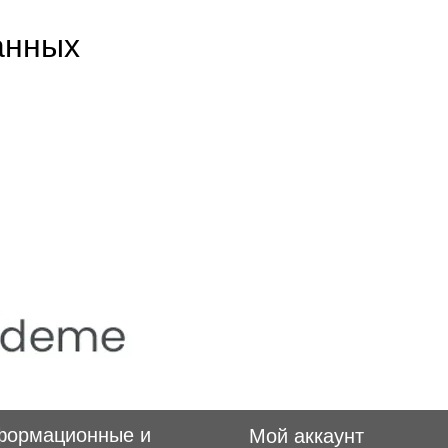
анных
формационные и
Мой аккаунт