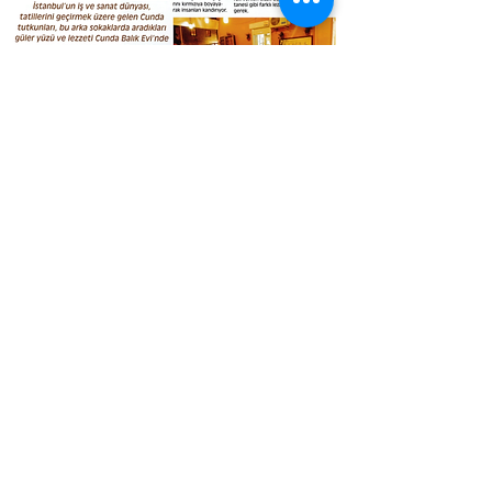
категории
Информационные и
юридические страницы
Скумбрия
Часто задаваемые
Сардина |
вопросы
Анчоусы
о нас
Мидия
Обслуживание
Кальмар
клиентов