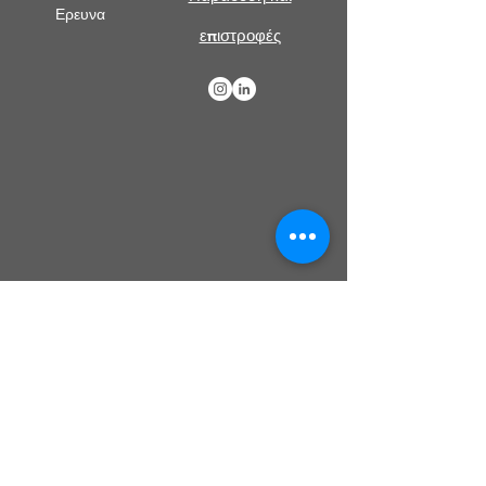
Ερευνα
επιστροφές
Χρειάζεστε βοήθεια?
Εξυπηρέτηση πελατών
Λάβετε