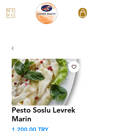
ME
NU
Pesto Soslu Levrek
Marin
Τιμή
1.200,00 TRY