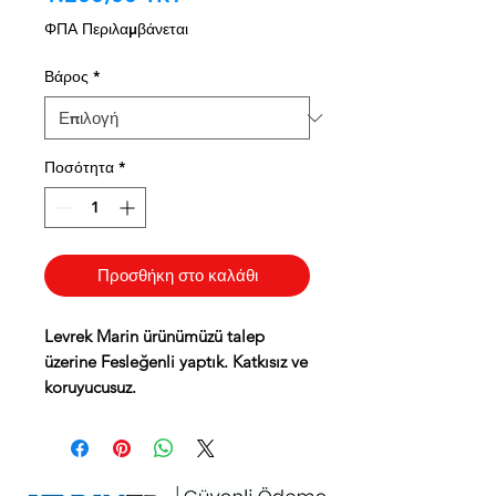
ΦΠΑ Περιλαμβάνεται
Βάρος
*
Ποσότητα
*
Προσθήκη στο καλάθι
Levrek Marin ürünümüzü talep
üzerine Fesleğenli yaptık. Katkısız ve
koruyucusuz.