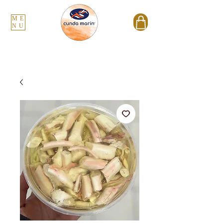
ME
NU