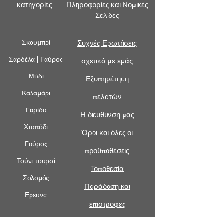
κατηγορίες
Πληροφορίες και Νομικές
Σελίδες
Σκουμπρί
Συχνές Ερωτήσεις
Σαρδέλα | Γαύρος
σχετικά με εμάς
Μύδι
Εξυπηρέτηση
Καλαμάρι
πελατών
Γαρίδα
Η διευθυνση μας
Χταπόδι
Όροι και όλες οι
Γαύρος
προϋποθέσεις
Τούνι τουρσί
Τοποθεσία
Σολομός
Παράδοση και
Ερευνα
επιστροφές