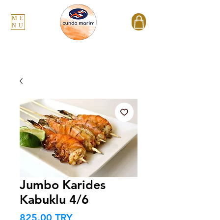
ME
NU
Jumbo Karides
Kabuklu 4/6
Τιμή
825,00 TRY