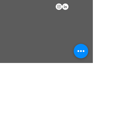
Χρειάζεστε βοήθεια?
Εξυπηρέτηση πελατών
Λάβετε
βοήθεια στη σελίδα μας.
Συχνές
Ερωτήσεις
Ρίξτε μια ματιά στη